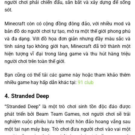
người chơi phải chiến đấu, săn bắt và xây dựng để sống
sót.
Minecraft còn có cộng đồng đông đảo, với nhiều mod và
bản đồ do người chơi tự tạo, mở ra một thế giới phong phú
và đa dạng. Với đồ họa đơn giản nhưng đầy màu sắc và
tính sáng tạo không giới hạn, Minecraft đã trở thành một
hiện tượng vĩ đại trong làng game và thu hút hàng triệu
người chơi trên toàn thế giới.
Bạn cũng có thể tải các game này hoặc tham khảo thêm
nhiều game hay hấp dẫn khác tại:
91 club
4. Stranded Deep
“Stranded Deep” là một trò chơi sinh tồn độc đáo được
phát triển bởi Beam Team Games, nơi người chơi sẽ trải
nghiệm cuộc phiêu lưu trên một hòn đảo hoang vắng sau
một tai nạn máy bay. Trò chơi đưa người chơi vào vai một