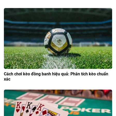
Cách chơi kèo đồng banh hiệu quả: Phân tích kèo chuẩn
xác