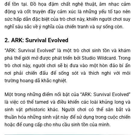
để tồn tại. Đồ họa đậm chất nghệ thuật, âm nhạc cảm
động và cốt truyện đầy cảm xúc là những yếu tố tạo nên
sức hấp dẫn đặc biệt của trò chơi này, khiến người chơi suy
nghĩ sâu sắc về ý nghĩa của chiến tranh và sự sống còn.
2. ARK: Survival Evolved
“ARK: Survival Evolved” là một trò chơi sinh tồn và khám
phá thế giới mở được phát triển bởi Studio Wildcard. Trong
trò chơi này, người chơi sẽ bị đưa vào một hòn đảo bí ẩn
nơi phải chiến đấu để sống sót và thích nghi với môi
trường hoang dã khắc nghiệt.
Một trong những điểm nổi bật của “ARK: Survival Evolved”
là việc có thể tamed và điều khiển các loài khủng long và
sinh vật prhistoric khác. Người chơi có thể săn bắt và
thuần hóa những sinh vật này để sử dụng trong cuộc chiến
hoặc để cung cấp cho nhu cầu sinh tồn của mình.