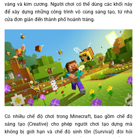
vàng và kim cương. Người chơi có thể dùng các khối này
để xây dựng những công trình vô cùng sáng tạo, từ nhà
cửa đơn giản đến thành phố hoành tráng.
Có nhiều chế độ chơi trong Minecraft, bao gồm chế độ
sáng tạo (Creative) cho phép người chơi tạo dựng mà
không bị giới hạn và chế độ sinh tồn (Survival) đòi hỏi