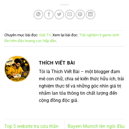
Chuyên mục bài đọc:
Giải Trí
. Xem lại bài đọc:
Trải nghiệm 5 game sinh
tồn trên đảo hoang cực hấp dẫn
.
THÍCH VIẾT BÀI
Tôi là Thích Viết Bài – một blogger đam
mê con chữ, chia sẻ kiến thức hữu ích, trải
nghiệm thực tế và những góc nhìn giá trị
nhằm lan tỏa thông tin chất lượng đến
cộng đồng độc giả.
Top 5 website tra cứu thần
Bayern Munich lên ngôi đầu