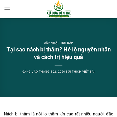
Bỏ
qua
nội
dung
CẬP NHẬT
,
HỎI ĐÁP
Tại sao nách bị thâm? Hé lộ nguyên nhân
và cách trị hiệu quả
ĐĂNG VÀO
THÁNG 5 26, 2026
BỞI
THÍCH VIẾT BÀI
Nách bị thâm là nỗi lo thầm kín của rất nhiều người, đặc