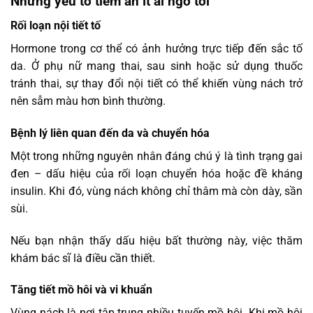
Những yếu tố tiềm ẩn ít ai ngờ tới
Rối loạn nội tiết tố
Hormone trong cơ thể có ảnh hưởng trực tiếp đến sắc tố
da. Ở phụ nữ mang thai, sau sinh hoặc sử dụng thuốc
tránh thai, sự thay đổi nội tiết có thể khiến vùng nách trở
nên sẫm màu hơn bình thường.
Bệnh lý liên quan đến da và chuyển hóa
Một trong những nguyên nhân đáng chú ý là tình trạng gai
đen – dấu hiệu của rối loạn chuyển hóa hoặc đề kháng
insulin. Khi đó, vùng nách không chỉ thâm mà còn dày, sần
sùi.
Nếu bạn nhận thấy dấu hiệu bất thường này, việc thăm
khám bác sĩ là điều cần thiết.
Tăng tiết mồ hôi và vi khuẩn
Vùng nách là nơi tập trung nhiều tuyến mồ hôi. Khi mồ hôi