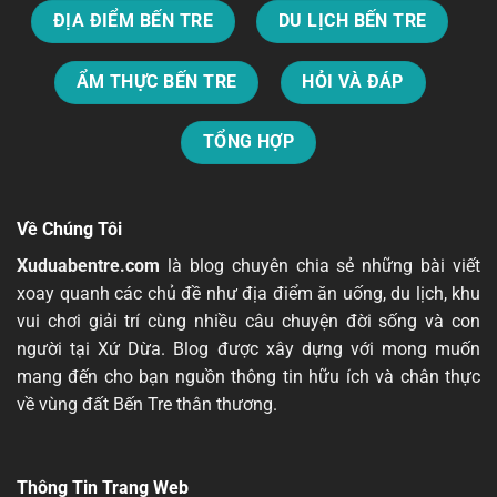
ĐỊA ĐIỂM BẾN TRE
DU LỊCH BẾN TRE
ẨM THỰC BẾN TRE
HỎI VÀ ĐÁP
TỔNG HỢP
Về Chúng Tôi
Xuduabentre.com
là blog chuyên chia sẻ những bài viết
xoay quanh các chủ đề như địa điểm ăn uống, du lịch, khu
vui chơi giải trí cùng nhiều câu chuyện đời sống và con
người tại Xứ Dừa. Blog được xây dựng với mong muốn
mang đến cho bạn nguồn thông tin hữu ích và chân thực
về vùng đất Bến Tre thân thương.
Thông Tin Trang Web