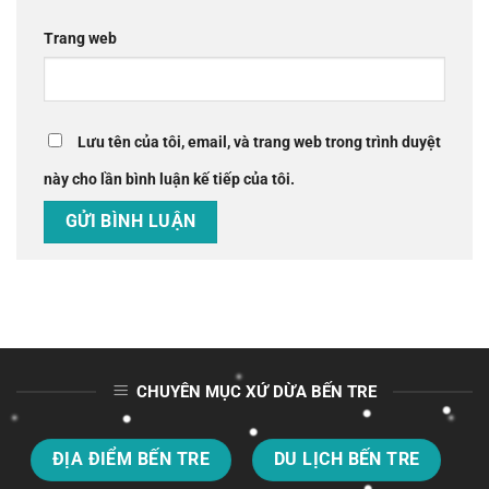
Trang web
Lưu tên của tôi, email, và trang web trong trình duyệt
này cho lần bình luận kế tiếp của tôi.
CHUYÊN MỤC XỨ DỪA BẾN TRE
ĐỊA ĐIỂM BẾN TRE
DU LỊCH BẾN TRE