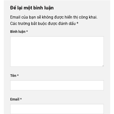
Để lại một bình luận
Email của bạn sẽ không được hiển thị công khai.
Các trường bắt buộc được đánh dấu
*
Bình luận
*
Tên
*
Email
*