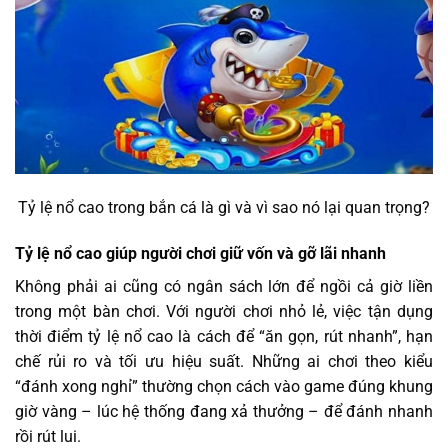
Tỷ lệ nổ cao trong bắn cá là gì và vì sao nó lại quan trọng?
Tỷ lệ nổ cao giúp người chơi giữ vốn và gỡ lãi nhanh
Không phải ai cũng có ngân sách lớn để ngồi cả giờ liền
trong một bàn chơi. Với người chơi nhỏ lẻ, việc tận dụng
thời điểm tỷ lệ nổ cao là cách để “ăn gọn, rút nhanh”, hạn
chế rủi ro và tối ưu hiệu suất. Những ai chơi theo kiểu
“đánh xong nghỉ” thường chọn cách vào game đúng khung
giờ vàng – lúc hệ thống đang xả thưởng – để đánh nhanh
rồi rút lui.