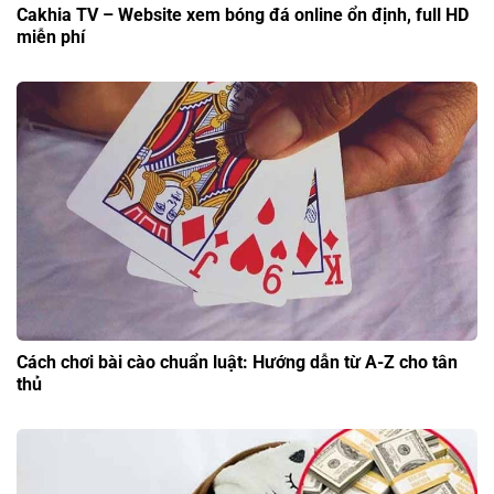
Cakhia TV – Website xem bóng đá online ổn định, full HD
miễn phí
Cách chơi bài cào chuẩn luật: Hướng dẫn từ A-Z cho tân
thủ