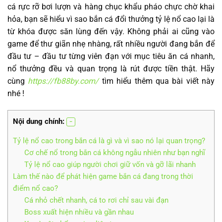
cá rực rỡ bơi lượn và hàng chục khẩu pháo chực chờ khai
hỏa, bạn sẽ hiểu vì sao bắn cá đổi thưởng tỷ lệ nổ cao lại là
từ khóa được săn lùng đến vậy. Không phải ai cũng vào
game để thư giãn nhẹ nhàng, rất nhiều người đang bắn để
đầu tư – đầu tư từng viên đạn với mục tiêu ăn cá nhanh,
nổ thưởng đều và quan trọng là rút được tiền thật. Hãy
cùng
https://fb88by.com/
tìm hiểu thêm qua bài viết này
nhé !
Nội dung chính:
Tỷ lệ nổ cao trong bắn cá là gì và vì sao nó lại quan trọng?
Cơ chế nổ trong bắn cá không ngẫu nhiên như bạn nghĩ
Tỷ lệ nổ cao giúp người chơi giữ vốn và gỡ lãi nhanh
Làm thế nào để phát hiện game bắn cá đang trong thời
điểm nổ cao?
Cá nhỏ chết nhanh, cá to rơi chỉ sau vài đạn
Boss xuất hiện nhiều và gần nhau