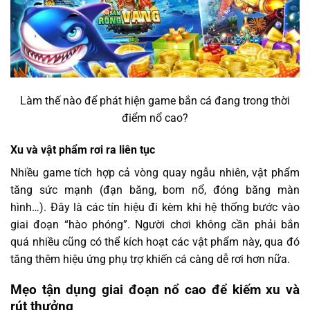
Làm thế nào để phát hiện game bắn cá đang trong thời
điểm nổ cao?
Xu và vật phẩm rơi ra liên tục
Nhiều game tích hợp cả vòng quay ngẫu nhiên, vật phẩm
tăng sức mạnh (đạn băng, bom nổ, đóng băng màn
hình…). Đây là các tín hiệu đi kèm khi hệ thống bước vào
giai đoạn “hào phóng”. Người chơi không cần phải bắn
quá nhiều cũng có thể kích hoạt các vật phẩm này, qua đó
tăng thêm hiệu ứng phụ trợ khiến cá càng dễ rơi hơn nữa.
Mẹo tận dụng giai đoạn nổ cao để kiếm xu và
rút thưởng