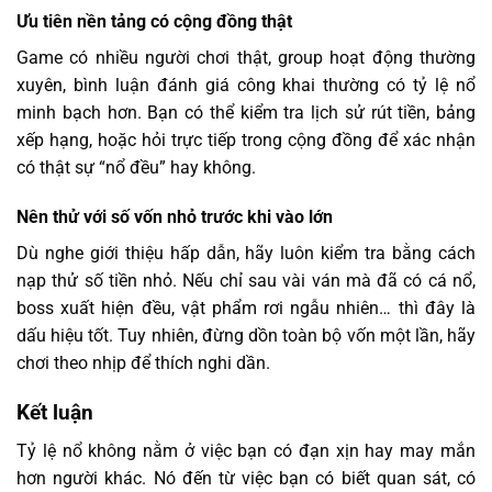
Ưu tiên nền tảng có cộng đồng thật
Game có nhiều người chơi thật, group hoạt động thường
xuyên, bình luận đánh giá công khai thường có tỷ lệ nổ
minh bạch hơn. Bạn có thể kiểm tra lịch sử rút tiền, bảng
xếp hạng, hoặc hỏi trực tiếp trong cộng đồng để xác nhận
có thật sự “nổ đều” hay không.
Nên thử với số vốn nhỏ trước khi vào lớn
Dù nghe giới thiệu hấp dẫn, hãy luôn kiểm tra bằng cách
nạp thử số tiền nhỏ. Nếu chỉ sau vài ván mà đã có cá nổ,
boss xuất hiện đều, vật phẩm rơi ngẫu nhiên… thì đây là
dấu hiệu tốt. Tuy nhiên, đừng dồn toàn bộ vốn một lần, hãy
chơi theo nhịp để thích nghi dần.
Kết luận
Tỷ lệ nổ không nằm ở việc bạn có đạn xịn hay may mắn
hơn người khác. Nó đến từ việc bạn có biết quan sát, có