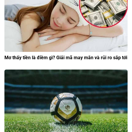
Mơ thấy tiền là điềm gì? Giải mã may mắn và rủi ro sắp tới