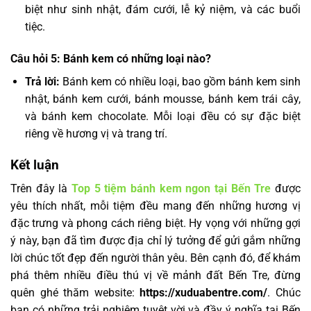
biệt như sinh nhật, đám cưới, lễ kỷ niệm, và các buổi
tiệc.
Câu hỏi 5: Bánh kem có những loại nào?
Trả lời:
Bánh kem có nhiều loại, bao gồm bánh kem sinh
nhật, bánh kem cưới, bánh mousse, bánh kem trái cây,
và bánh kem chocolate. Mỗi loại đều có sự đặc biệt
riêng về hương vị và trang trí.
Kết luận
Trên đây là
Top 5 tiệm bánh kem ngon tại Bến Tre
được
yêu thích nhất, mỗi tiệm đều mang đến những hương vị
đặc trưng và phong cách riêng biệt. Hy vọng với những gợi
ý này, bạn đã tìm được địa chỉ lý tưởng để gửi gắm những
lời chúc tốt đẹp đến người thân yêu. Bên cạnh đó, để khám
phá thêm nhiều điều thú vị về mảnh đất Bến Tre, đừng
quên ghé thăm website:
https://xuduabentre.com/
. Chúc
bạn có những trải nghiệm tuyệt vời và đầy ý nghĩa tại Bến