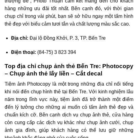
thượng đế”, Photo Thuận cam kết mang đến cho khách
hàng những ưu đãi tốt nhất. Bên cạnh đó, với thời gian
chụp chỉ trong vài phút, bạn sẽ sở hữu ngay một tấm hình
thẻ đẹp với biểu cảm tươi tắn và chất lượng màu sắc cao.
Địa chỉ:
Đại lộ Đồng Khởi, P. 3, TP. Bến Tre
Điện thoại:
(84-75) 3 823 394
Top địa chỉ chụp ảnh thẻ Bến Tre: Photocopy
– Chụp ảnh thẻ lấy liền – Cắt decal
Tiệm ảnh Photocopy là một trong những địa chỉ nổi tiếng
khi nói đến chụp hình thẻ tại Bến Tre. Với kinh nghiệm lâu
năm trong lĩnh vực này, tiệm ảnh đã trở thành một điểm
đến lý tưởng cho những ai muốn có tấm ảnh thẻ đẹp và
chuẩn kích cỡ. Bên cạnh dịch vụ chụp ảnh thẻ, cửa hàng
còn cung cấp các dịch vụ khác như chụp ảnh cưới, chụp
ảnh gia đình, giúp khách hàng có thể lưu giữ những
khoảnh khắc đáng nhớ của cuộc sống.