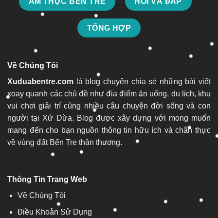
ẨM THỰC BẾN TRE
HỎI VÀ ĐÁP
TỔNG HỢP
Về Chúng Tôi
Xuduabentre.com
là blog chuyên chia sẻ những bài viết
xoay quanh các chủ đề như địa điểm ăn uống, du lịch, khu
vui chơi giải trí cùng nhiều câu chuyện đời sống và con
người tại Xứ Dừa. Blog được xây dựng với mong muốn
mang đến cho bạn nguồn thông tin hữu ích và chân thực
về vùng đất Bến Tre thân thương.
Thông Tin Trang Web
Về Chúng Tôi
Điều Khoản Sử Dụng