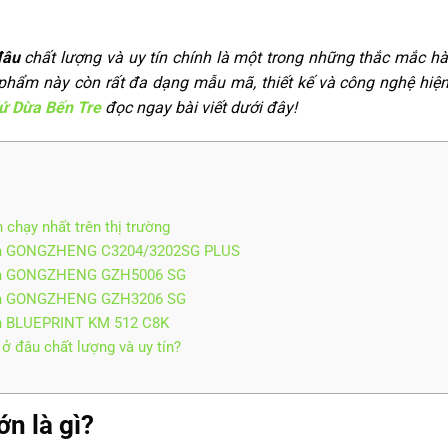
đâu
chất lượng và uy tín chính là một trong những thắc mắc h
n phẩm này còn rất đa dạng mẫu mã, thiết kế và công nghệ hiện
ứ Dừa Bến Tre
đọc ngay bài viết dưới đây!
 chạy nhất trên thị trường
 lớn GONGZHENG C3204/3202SG PLUS
 lớn GONGZHENG GZH5006 SG
 lớn GONGZHENG GZH3206 SG
ớn BLUEPRINT KM 512 C8K
ở đâu chất lượng và uy tín?
ớn là gì?