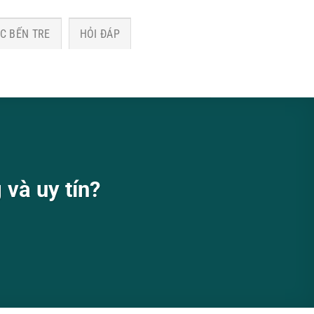
C BẾN TRE
HỎI ĐÁP
và uy tín?