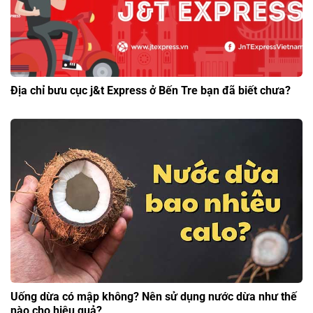
Địa chỉ bưu cục j&t Express ở Bến Tre bạn đã biết chưa?
Uống dừa có mập không? Nên sử dụng nước dừa như thế
nào cho hiệu quả?