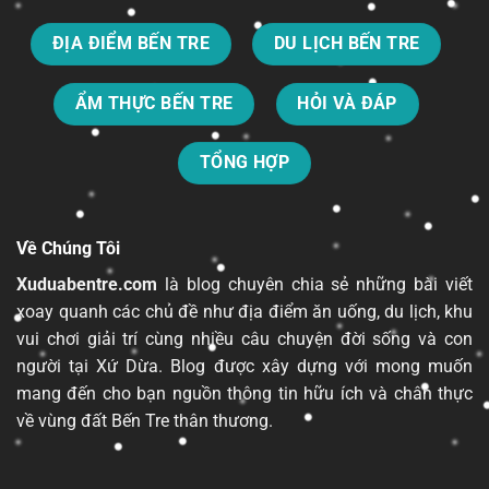
ĐỊA ĐIỂM BẾN TRE
DU LỊCH BẾN TRE
ẨM THỰC BẾN TRE
HỎI VÀ ĐÁP
TỔNG HỢP
Về Chúng Tôi
Xuduabentre.com
là blog chuyên chia sẻ những bài viết
xoay quanh các chủ đề như địa điểm ăn uống, du lịch, khu
vui chơi giải trí cùng nhiều câu chuyện đời sống và con
người tại Xứ Dừa. Blog được xây dựng với mong muốn
mang đến cho bạn nguồn thông tin hữu ích và chân thực
về vùng đất Bến Tre thân thương.