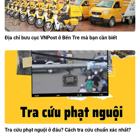
Địa chỉ bưu cục VNPost ở Bến Tre mà bạn cần biết
Tra cứu phạt nguội ở đâu? Cách tra cứu chuẩn xác nhất?