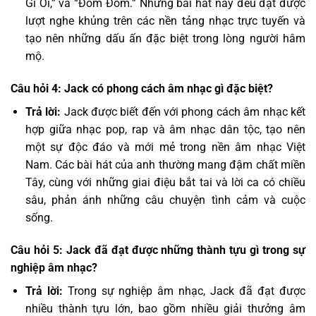
Gì Ơi,” và “Đom Đóm.” Những bài hát này đều đạt được
lượt nghe khủng trên các nền tảng nhạc trực tuyến và
tạo nên những dấu ấn đặc biệt trong lòng người hâm
mộ.
Câu hỏi 4: Jack có phong cách âm nhạc gì đặc biệt?
Trả lời:
Jack được biết đến với phong cách âm nhạc kết
hợp giữa nhạc pop, rap và âm nhạc dân tộc, tạo nên
một sự độc đáo và mới mẻ trong nền âm nhạc Việt
Nam. Các bài hát của anh thường mang đậm chất miền
Tây, cùng với những giai điệu bắt tai và lời ca có chiều
sâu, phản ánh những câu chuyện tình cảm và cuộc
sống.
Câu hỏi 5: Jack đã đạt được những thành tựu gì trong sự
nghiệp âm nhạc?
Trả lời:
Trong sự nghiệp âm nhạc, Jack đã đạt được
nhiều thành tựu lớn, bao gồm nhiều giải thưởng âm