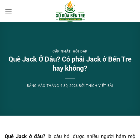
Bỏ
qua
nội
dung
CẬP NHẬT
,
HỎI ĐÁP
Quê Jack Ở Đâu? Có phải Jack ở Bến Tre
hay không?
ĐĂNG VÀO
THÁNG 4 30, 2026
BỞI
THÍCH VIẾT BÀI
Quê Jack ở đâu?
là câu hỏi được nhiều người hâm mộ