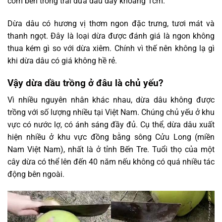
cơm bên trong trái dừa dâu dày khoảng 1cm.
Dừa dâu có hương vị thơm ngon đặc trưng, tươi mát và
thanh ngọt. Đây là loại dừa được đánh giá là ngon không
thua kém gì so với dừa xiêm. Chính vì thế nên không lạ gì
khi dừa dâu có giá không hề rẻ.
Vậy dừa dầu trồng ở đâu là chủ yếu?
Vì nhiều nguyên nhân khác nhau, dừa dâu không được
trồng với số lượng nhiều tại Việt Nam. Chúng chủ yếu ở khu
vực có nước lợ, có ánh sáng đầy đủ. Cụ thể, dừa dâu xuất
hiện nhiều ở khu vực đồng bằng sông Cửu Long (miền
Nam Việt Nam), nhất là ở tỉnh Bến Tre. Tuổi thọ của một
cây dừa có thể lên đến 40 năm nếu không có quá nhiều tác
động bên ngoài.