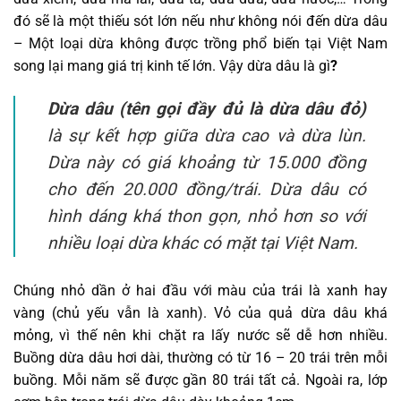
đó sẽ là một thiếu sót lớn nếu như không nói đến dừa dâu
– Một loại dừa không được trồng phổ biến tại Việt Nam
song lại mang giá trị kinh tế lớn. Vậy dừa dâu là gì
?
Dừa dâu (tên gọi đầy đủ là dừa dâu đỏ)
là sự kết hợp giữa dừa cao và dừa lùn.
Dừa này có giá khoảng từ 15.000 đồng
cho đến 20.000 đồng/trái. Dừa dâu có
hình dáng khá thon gọn, nhỏ hơn so với
nhiều loại dừa khác có mặt tại Việt Nam.
Chúng nhỏ dần ở hai đầu với màu của trái là xanh hay
vàng (chủ yếu vẫn là xanh). Vỏ của quả dừa dâu khá
mỏng, vì thế nên khi chặt ra lấy nước sẽ dễ hơn nhiều.
Buồng dừa dâu hơi dài, thường có từ 16 – 20 trái trên mỗi
buồng. Mỗi năm sẽ được gần 80 trái tất cả. Ngoài ra, lớp