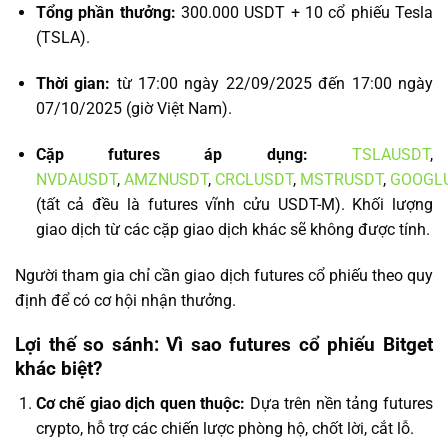
Tổng phần thưởng:
300.000 USDT + 10 cổ phiếu Tesla
(TSLA).
Thời gian:
từ 17:00 ngày 22/09/2025 đến 17:00 ngày
07/10/2025 (giờ Việt Nam).
Cặp futures áp dụng:
TSLAUSDT
,
NVDAUSDT
,
AMZNUSDT
,
CRCLUSDT
,
MSTRUSDT
,
GOOGL
(tất cả đều là futures vĩnh cửu USDT-M). Khối lượng
giao dịch từ các cặp giao dịch khác sẽ không được tính.
Người tham gia chỉ cần giao dịch futures cổ phiếu theo quy
định để có cơ hội nhận thưởng.
Lợi thế so sánh: Vì sao futures cổ phiếu Bitget
khác biệt?
Cơ chế giao dịch quen thuộc:
Dựa trên nền tảng futures
crypto, hỗ trợ các chiến lược phòng hộ, chốt lời, cắt lỗ.