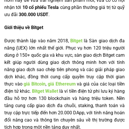
hôm nay để vừa trải nghiệm sản phẩm mới, vừa có cơ hội
nhận tới
10 cổ phiếu Tesla
cùng phần thưởng giá trị từ quỹ
ưu đãi
300.000 USDT
.
Giới thiệu về Bitget
Được thành lập vào năm 2018,
Bitget
là Sàn giao dịch đa
năng (UEX) lớn nhất thế giới. Phục vụ hơn 120 triệu người
dùng ở 150+ quốc gia và khu vực, sàn giao dịch Bitget cam
kết giúp người dùng giao dịch thông minh hơn với tính
năng giao dịch sao chép tiên phong và các giải pháp giao
dịch khác, đồng thời cung cấp quyền truy cập thời gian
thực vào
giá Bitcoin
,
giá Ethereum
và giá của các loại tiền
điện tử khác.
Bitget Wallet
là ví tiền điện tử phi lưu ký hàng
đầu hỗ trợ hơn 130 blockchain và hàng triệu token. Nền
tảng cung cấp giao dịch đa chuỗi, staking, thanh toán và
truy cập trực tiếp đến hơn 20.000 DApp, với tính năng hoán
đổi nâng cao và thông tin chuyên sâu về thị trường được
tích hợp trong một nền tảng duy nhất.