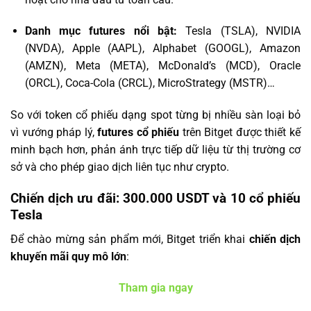
Danh mục futures nổi bật:
Tesla (TSLA), NVIDIA
(NVDA), Apple (AAPL), Alphabet (GOOGL), Amazon
(AMZN), Meta (META), McDonald’s (MCD), Oracle
(ORCL), Coca-Cola (CRCL), MicroStrategy (MSTR)…
So với token cổ phiếu dạng spot từng bị nhiều sàn loại bỏ
vì vướng pháp lý,
futures cổ phiếu
trên Bitget được thiết kế
minh bạch hơn, phản ánh trực tiếp dữ liệu từ thị trường cơ
sở và cho phép giao dịch liên tục như crypto.
Chiến dịch ưu đãi: 300.000 USDT và 10 cổ phiếu
Tesla
Để chào mừng sản phẩm mới, Bitget triển khai
chiến dịch
khuyến mãi quy mô lớn
:
Tham gia ngay