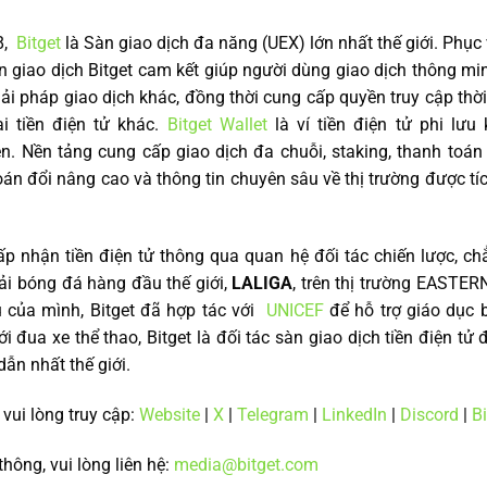
8,
Bitget
là Sàn giao dịch đa năng (UEX) lớn nhất thế giới. Phục
n giao dịch Bitget cam kết giúp người dùng giao dịch thông min
iải pháp giao dịch khác, đồng thời cung cấp quyền truy cập thờ
i tiền điện tử khác.
Bitget Wallet
là ví tiền điện tử phi lư
en. Nền tảng cung cấp giao dịch đa chuỗi, staking, thanh toán 
oán đổi nâng cao và thông tin chuyên sâu về thị trường được tí
ấp nhận tiền điện tử thông qua quan hệ đối tác chiến lược, chẳ
iải bóng đá hàng đầu thế giới,
LALIGA
, trên thị trường EASTE
 của mình, Bitget đã hợp tác với
UNICEF
để hỗ trợ giáo dục b
i đua xe thể thao, Bitget là đối tác sàn giao dịch tiền điện t
dẫn nhất thế giới.
, vui lòng truy cập:
Website
|
X
|
Telegram
|
LinkedIn
|
Discord
|
Bi
thông, vui lòng liên hệ:
media@bitget.com