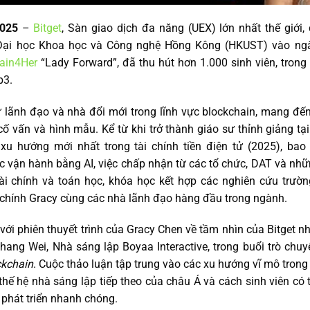
2025
–
Bitget
, Sàn giao dịch đa năng (UEX) lớn nhất thế giới
Đại học Khoa học và Công nghệ Hồng Kông (HKUST) vào ngà
ain4Her
“Lady Forward”, đã thu hút hơn 1.000 sinh viên, tron
b3.
ữ lãnh đạo và nhà đổi mới trong lĩnh vực blockchain, mang đế
c cố vấn và hình mẫu. Kể từ khi trở thành giáo sư thỉnh giảng 
 xu hướng mới nhất trong tài chính tiền điện tử (2025), bao 
ức vận hành bằng AI, việc chấp nhận từ các tổ chức, DAT và nhữ
tài chính và toán học, khóa học kết hợp các nghiên cứu trườ
ừ chính Gracy cùng các nhà lãnh đạo hàng đầu trong ngành.
với phiên thuyết trình của Gracy Chen về tầm nhìn của Bitget n
hang Wei, Nhà sáng lập Boyaa Interactive, trong buổi trò chu
ckchain
. Cuộc thảo luận tập trung vào các xu hướng vĩ mô trong 
thế hệ nhà sáng lập tiếp theo của châu Á và cách sinh viên có
phát triển nhanh chóng.