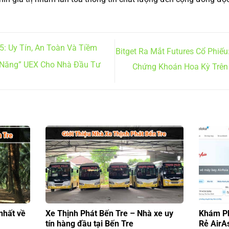
5: Uy Tín, An Toàn Và Tiềm
Bitget Ra Mắt Futures Cổ Phiế
 Năng” UEX Cho Nhà Đầu Tư
Chứng Khoán Hoa Kỳ Trên 
nhất về
Xe Thịnh Phát Bến Tre – Nhà xe uy
Khám Ph
tín hàng đầu tại Bến Tre
Rẻ AirA