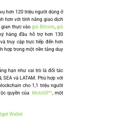
 vụ hơn 120 triệu người dùng ở
h hơn với tính năng giao dịch
i gian thực vào
giá Bitcoin
,
giá
u ký hàng đầu hỗ trợ hơn 130
và truy cập trực tiếp đến hơn
ch hợp trong một nền tảng duy
ng hạn như vai trò là đối tác
RN, SEA và LATAM. Phù hợp với
lockchain cho 1,1 triệu người
ử độc quyền của
MotoGP™
, một
tget Wallet