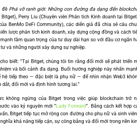
u đề
Phá vỡ ranh giới: Những con đường đa dạng đến blockch
Bitget), Perry Liu (Chuyên viên Phân tích Kinh doanh tại Bitget
của BenMo DeFi Community), các diễn giả đã chia sẻ câu chuyệ
hiến lược phân tích kinh doanh, xây dựng cộng đồng và cách ti
n mạnh tầm quan trọng của tư duy dài hạn so với đầu cơ ngắn 
u tư và những người xây dựng sự nghiệp.
,
cho biết: “Tại Bitget, chúng tôi tin rằng đổi mới sẽ phát triển
ghiệm và bối cảnh đa dạng. Buổi hướng nghiệp này nhấn mạnh
ế hệ tiếp theo — đặc biệt là phụ nữ — để nhìn nhận Web3 khôn
dắt, đổi mới và định hình tương lai.”
c không ngừng của Bitget trong việc giúp blockchain trở 
bước vào kỷ nguyên mới “
Lady Forward
”. Bằng cách kết hợp cá
vấn, Bitget tiếp tục mở rộng con đường cho phụ nữ và sinh viên
 nghĩa khả năng tiếp cận, sự công bằng và đổi mới trong nền kin