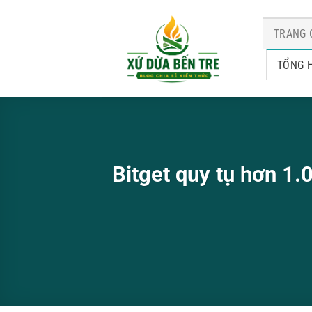
Bỏ
qua
TRANG 
nội
dung
TỔNG 
Bitget quy tụ hơn 1.