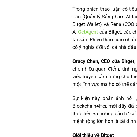
Trong phiên thảo luận có tiê
Tao (Quản lý Sản phẩm AI tại 
Bitget Wallet) và Rena (COO 
AI
GetAgent
của Bitget, các c
tài sản. Phiên thảo luận nhấ
có ý nghĩa đối với cả nhà đầ
Gracy Chen, CEO của Bitget
cho nhiều quan điểm, kinh n
việc truyền cảm hứng cho th
một lĩnh vực mà họ có thể dẫn 
Sự kiện này phản ánh nỗ lự
Blockchain4Her, mới đây đã 
thực tiễn và hướng dẫn từ cố 
mệnh rộng lớn hơn là tái định
Giới thiệu về Bitget