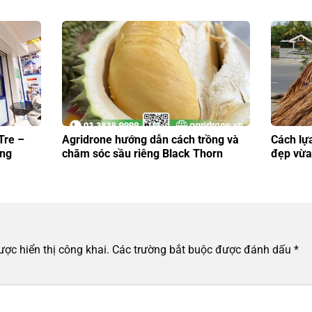
Tre –
Agridrone hướng dẫn cách trồng và
Cách lự
àng
chăm sóc sầu riêng Black Thorn
đẹp vừa
ợc hiển thị công khai.
Các trường bắt buộc được đánh dấu
*