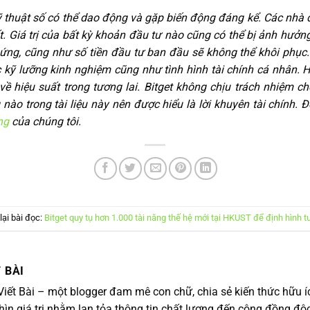
ỹ thuật số có thể dao động và gặp biến động đáng kể. Các nhà 
 Giá trị của bất kỳ khoản đầu tư nào cũng có thể bị ảnh hưởn
ứng, cũng như số tiền đầu tư ban đầu sẽ không thể khôi phục.
c kỹ lưỡng kinh nghiệm cũng như tình hình tài chính cá nhân. 
về hiệu suất trong tương lai. Bitget không chịu trách nhiệm c
nào trong tài liệu này nên được hiểu là lời khuyên tài chính. Để
ng
của chúng tôi.
lại bài đọc:
Bitget quy tụ hơn 1.000 tài năng thế hệ mới tại HKUST để định hình 
 BÀI
 Viết Bài – một blogger đam mê con chữ, chia sẻ kiến thức hữu íc
ìn giá trị nhằm lan tỏa thông tin chất lượng đến cộng đồng độc