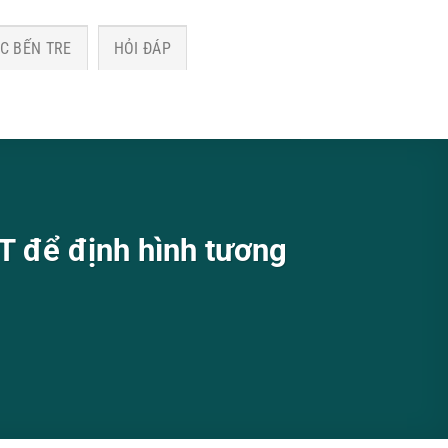
C BẾN TRE
HỎI ĐÁP
ST để định hình tương