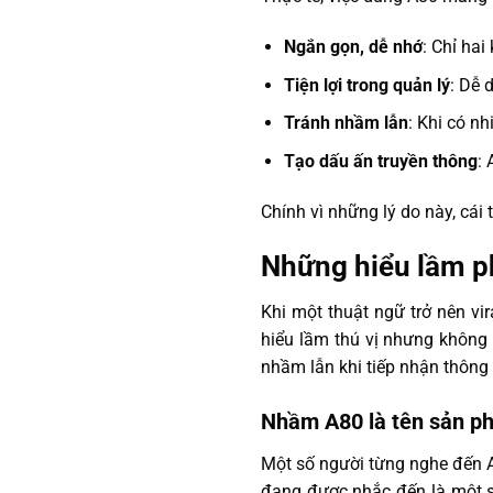
Ngắn gọn, dễ nhớ
: Chỉ ha
Tiện lợi trong quản lý
: Dễ 
Tránh nhầm lẫn
: Khi có nh
Tạo dấu ấn truyền thông
:
Chính vì những lý do này, cái
Những hiểu lầm p
Khi một thuật ngữ trở nên vir
hiểu lầm thú vị nhưng không
nhầm lẫn khi tiếp nhận thông 
Nhầm A80 là tên sản p
Một số người từng nghe đến A8
đang được nhắc đến là một s