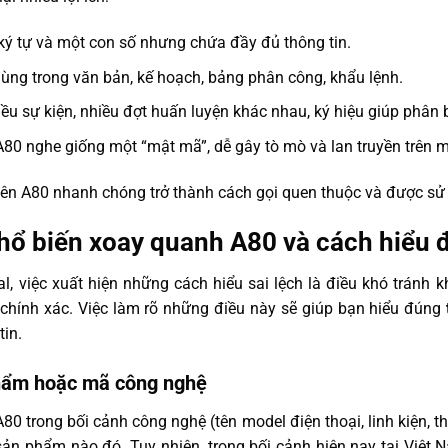
i ký tự và một con số nhưng chứa đầy đủ thông tin.
dùng trong văn bản, kế hoạch, bảng phân công, khẩu lệnh.
iều sự kiện, nhiều đợt huấn luyện khác nhau, ký hiệu giúp phân b
 A80 nghe giống một “mật mã”, dễ gây tò mò và lan truyền trên 
 tên A80 nhanh chóng trở thành cách gọi quen thuộc và được sử 
hổ biến xoay quanh A80 và cách hiểu 
al, việc xuất hiện những cách hiểu sai lệch là điều khó tránh k
 chính xác. Việc làm rõ những điều này sẽ giúp bạn hiểu đúng
tin.
hẩm hoặc mã công nghệ
0 trong bối cảnh công nghệ (tên model điện thoại, linh kiện, t
ản phẩm nào đó. Tuy nhiên, trong bối cảnh hiện nay tại Việt