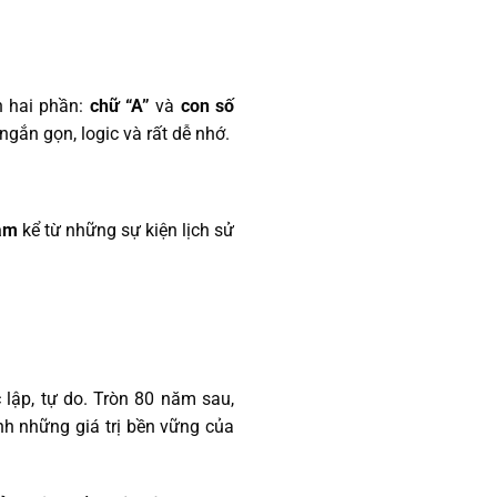
h hai phần:
chữ “A”
và
con số
ngắn gọn, logic và rất dễ nhớ.
ăm
kể từ những sự kiện lịch sử
lập, tự do. Tròn 80 năm sau,
ịnh những giá trị bền vững của