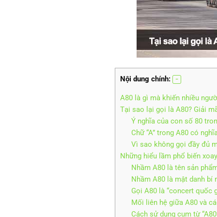
Nội dung chính:
A80 là gì mà khiến nhiều ngư
Tại sao lại gọi là A80? Giải m
Ý nghĩa của con số 80 tro
Chữ “A” trong A80 có nghĩa
Vì sao không gọi đầy đủ 
Những hiểu lầm phổ biến xoay
Nhầm A80 là tên sản phẩ
Nhầm A80 là mật danh bí 
Gọi A80 là “concert quốc g
Mối liên hệ giữa A80 và c
Cách sử dụng cụm từ “A80