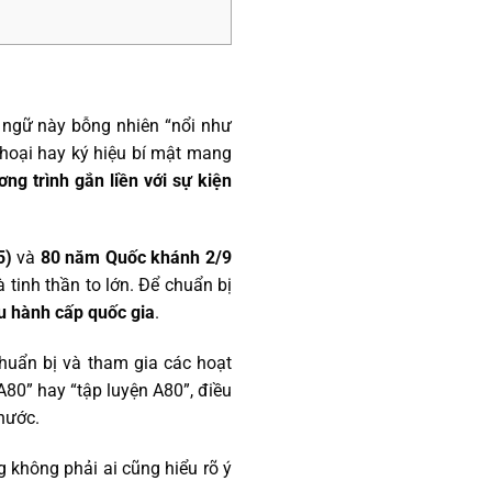
 ngữ này bỗng nhiên “nổi như
thoại hay ký hiệu bí mật mang
ng trình gắn liền với sự kiện
5)
và
80 năm Quốc khánh 2/9
à tinh thần to lớn. Để chuẩn bị
ễu hành cấp quốc gia
.
chuẩn bị và tham gia các hoạt
A80” hay “tập luyện A80”, điều
nước.
không phải ai cũng hiểu rõ ý