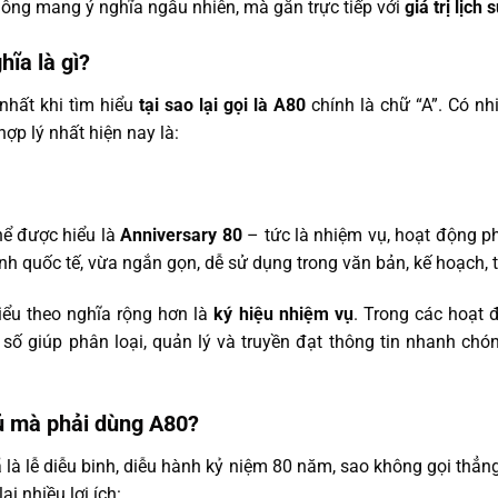
không mang ý nghĩa ngẫu nhiên, mà gắn trực tiếp với
giá trị lịch
hĩa là gì?
nhất khi tìm hiểu
tại sao lại gọi là A80
chính là chữ “A”. Có nh
ợp lý nhất hiện nay là:
hể được hiểu là
Anniversary 80
– tức là nhiệm vụ, hoạt động p
h quốc tế, vừa ngắn gọn, dễ sử dụng trong văn bản, kế hoạch, t
iểu theo nghĩa rộng hơn là
ký hiệu nhiệm vụ
. Trong các hoạt 
 số giúp phân loại, quản lý và truyền đạt thông tin nhanh chó
ủ mà phải dùng A80?
là lễ diễu binh, diễu hành kỷ niệm 80 năm, sao không gọi thẳn
i nhiều lợi ích: