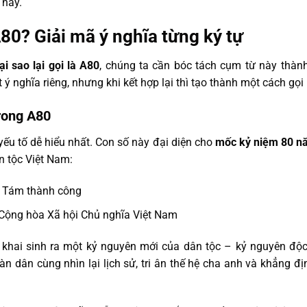
 này.
 A80? Giải mã ý nghĩa từng ký tự
tại sao lại gọi là A80
, chúng ta cần bóc tách cụm từ này thàn
 nghĩa riêng, nhưng khi kết hợp lại thì tạo thành một cách gọi 
trong A80
yếu tố dễ hiểu nhất. Con số này đại diện cho
mốc kỷ niệm 80 n
n tộc Việt Nam:
 Tám thành công
ộng hòa Xã hội Chủ nghĩa Việt Nam
ai sinh ra một kỷ nguyên mới của dân tộc – kỷ nguyên độc 
n dân cùng nhìn lại lịch sử, tri ân thế hệ cha anh và khẳng đ