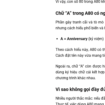
Vì vậy, con số 80 trong A80 
Chữ “A” trong A80 có ng
Phần gây tranh cãi và tò mò 
nhưng cách hiểu phổ biến và h
A = Anniversary
(kỷ niệm)
Theo cách hiểu này, A80 có t
Cách đặt tên này vừa mang tín
Ngoài ra, chữ “A” còn được h
dùng ký hiệu chữ cái kết hợp
chương trình khác nhau.
Vì sao không gọi đầy đ
Nhiều người thắc mắc: nếu đã 
Thực tế, việc dùng A80 mang lạ