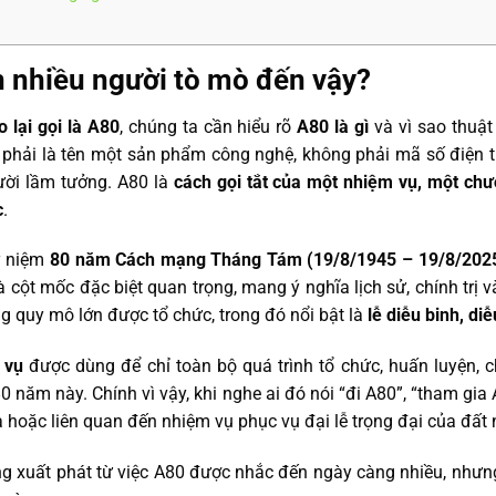
n nhiều người tò mò đến vậy?
o lại gọi là A80
, chúng ta cần hiểu rõ
A80 là gì
và vì sao thuật
g phải là tên một sản phẩm công nghệ, không phải mã số điện 
ười lầm tưởng. A80 là
cách gọi tắt của một nhiệm vụ, một chươ
c
.
ỷ niệm
80 năm Cách mạng Tháng Tám (19/8/1945 – 19/8/202
là cột mốc đặc biệt quan trọng, mang ý nghĩa lịch sử, chính trị v
ng quy mô lớn được tổ chức, trong đó nổi bật là
lễ diễu binh, di
 vụ
được dùng để chỉ toàn bộ quá trình tổ chức, huấn luyện, 
0 năm này. Chính vì vậy, khi nghe ai đó nói “đi A80”, “tham gia 
 hoặc liên quan đến nhiệm vụ phục vụ đại lễ trọng đại của đất 
 xuất phát từ việc A80 được nhắc đến ngày càng nhiều, nhưng 