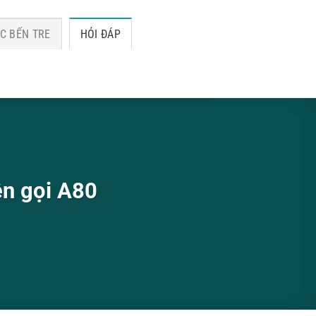
C BẾN TRE
HỎI ĐÁP
ên gọi A80