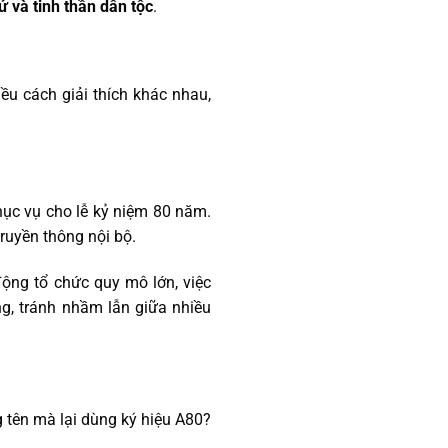
 sử và tinh thần dân tộc
.
iều cách giải thích khác nhau,
hục vụ cho lễ kỷ niệm 80 năm.
ruyền thông nội bộ.
động tổ chức quy mô lớn, việc
ng, tránh nhầm lẫn giữa nhiều
g tên mà lại dùng ký hiệu A80?