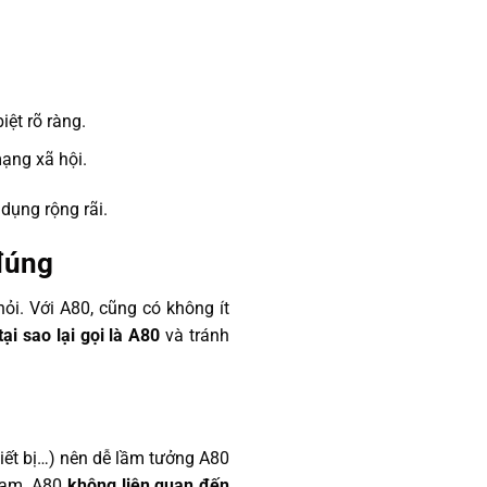
iệt rõ ràng.
mạng xã hội.
dụng rộng rãi.
đúng
hỏi. Với A80, cũng có không ít
tại sao lại gọi là A80
và tránh
hiết bị…) nên dễ lầm tưởng A80
 Nam, A80
không liên quan đến