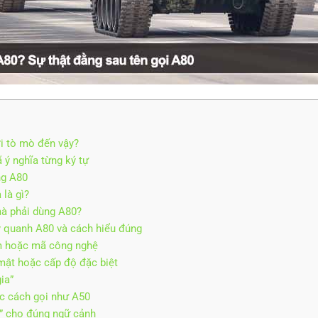
ời tò mò đến vậy?
ã ý nghĩa từng ký tự
ng A80
 là gì?
mà phải dùng A80?
 quanh A80 và cách hiểu đúng
m hoặc mã công nghệ
mật hoặc cấp độ đặc biệt
ia”
ác cách gọi như A50
” cho đúng ngữ cảnh