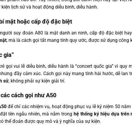
ự kiện lịch sử và hoạt động diễu binh, diễu hành.
í mật hoặc cấp độ đặc biệt
người suy đoán A80 là mật danh an ninh, cấp độ đặc biệt hay
mật
, mà là cách gọi tắt mang tính quy ước, được sử dụng công k
c gia”
rẻ gọi vui lễ diễu binh, diễu hành là “concert quốc gia” vì quy
nhưng đầy cảm xúc. Cách gọi này mang tính hài hước, dễ lan t
ch sử
, không phải sự kiện giải trí.
 các cách gọi như A50
A50
để chỉ các nhiệm vụ, hoạt động phục vụ lễ kỷ niệm 50 năm 
 đặt tên ngẫu nhiên, mà nằm trong
hệ thống ký hiệu dựa trên
 có thể đoán được quy mô và ý nghĩa của sự kiện.