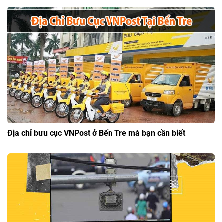
Địa chỉ bưu cục VNPost ở Bến Tre mà bạn cần biết