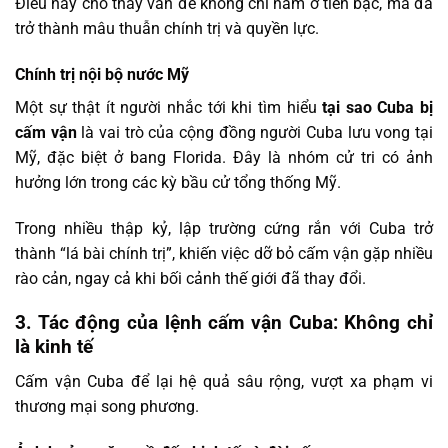
Điều này cho thấy vấn đề không chỉ nằm ở tiền bạc, mà đã
trở thành mâu thuẫn chính trị và quyền lực.
Chính trị nội bộ nước Mỹ
Một sự thật ít người nhắc tới khi tìm hiểu
tại sao Cuba bị
cấm vận
là vai trò của cộng đồng người Cuba lưu vong tại
Mỹ, đặc biệt ở bang Florida. Đây là nhóm cử tri có ảnh
hưởng lớn trong các kỳ bầu cử tổng thống Mỹ.
Trong nhiều thập kỷ, lập trường cứng rắn với Cuba trở
thành “lá bài chính trị”, khiến việc dỡ bỏ cấm vận gặp nhiều
rào cản, ngay cả khi bối cảnh thế giới đã thay đổi.
3. Tác động của lệnh cấm vận Cuba: Không chỉ
là kinh tế
Cấm vận Cuba để lại hệ quả sâu rộng, vượt xa phạm vi
thương mại song phương.