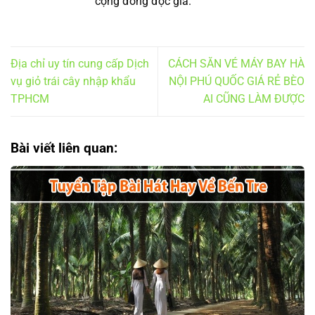
cộng đồng độc giả.
Địa chỉ uy tín cung cấp Dịch
CÁCH SĂN VÉ MÁY BAY HÀ
vụ giỏ trái cây nhập khẩu
NỘI PHÚ QUỐC GIÁ RẺ BÈO
TPHCM
AI CŨNG LÀM ĐƯỢC
Bài viết liên quan: