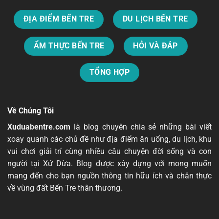
ĐỊA ĐIỂM BẾN TRE
DU LỊCH BẾN TRE
ẨM THỰC BẾN TRE
HỎI VÀ ĐÁP
TỔNG HỢP
Về Chúng Tôi
Xuduabentre.com
là blog chuyên chia sẻ những bài viết
xoay quanh các chủ đề như địa điểm ăn uống, du lịch, khu
vui chơi giải trí cùng nhiều câu chuyện đời sống và con
người tại Xứ Dừa. Blog được xây dựng với mong muốn
mang đến cho bạn nguồn thông tin hữu ích và chân thực
về vùng đất Bến Tre thân thương.