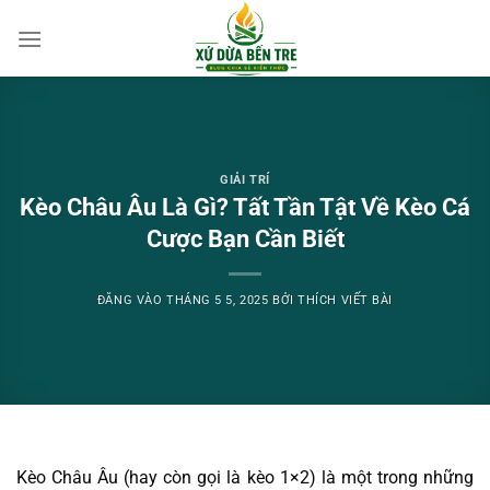
Bỏ
qua
nội
dung
GIẢI TRÍ
Kèo Châu Âu Là Gì? Tất Tần Tật Về Kèo Cá
Cược Bạn Cần Biết
ĐĂNG VÀO
THÁNG 5 5, 2025
BỞI
THÍCH VIẾT BÀI
Kèo Châu Âu (hay còn gọi là kèo 1×2) là một trong những