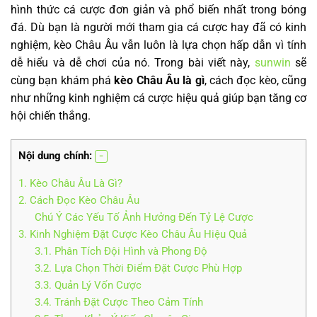
hình thức cá cược đơn giản và phổ biến nhất trong bóng
đá. Dù bạn là người mới tham gia cá cược hay đã có kinh
nghiệm, kèo Châu Âu vẫn luôn là lựa chọn hấp dẫn vì tính
dễ hiểu và dễ chơi của nó. Trong bài viết này,
sunwin
sẽ
cùng bạn khám phá
kèo Châu Âu là gì
, cách đọc kèo, cũng
như những kinh nghiệm cá cược hiệu quả giúp bạn tăng cơ
hội chiến thắng.
Nội dung chính:
1. Kèo Châu Âu Là Gì?
2. Cách Đọc Kèo Châu Âu
Chú Ý Các Yếu Tố Ảnh Hưởng Đến Tỷ Lệ Cược
3. Kinh Nghiệm Đặt Cược Kèo Châu Âu Hiệu Quả
3.1. Phân Tích Đội Hình và Phong Độ
3.2. Lựa Chọn Thời Điểm Đặt Cược Phù Hợp
3.3. Quản Lý Vốn Cược
3.4. Tránh Đặt Cược Theo Cảm Tính