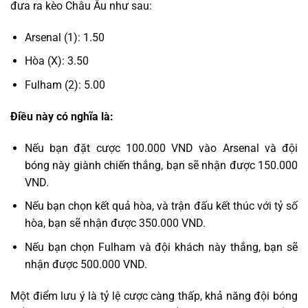
đưa ra kèo Châu Âu như sau:
Arsenal (1): 1.50
Hòa (X): 3.50
Fulham (2): 5.00
Điều này có nghĩa là:
Nếu bạn đặt cược 100.000 VND vào Arsenal và đội
bóng này giành chiến thắng, bạn sẽ nhận được 150.000
VND.
Nếu bạn chọn kết quả hòa, và trận đấu kết thúc với tỷ số
hòa, bạn sẽ nhận được 350.000 VND.
Nếu bạn chọn Fulham và đội khách này thắng, bạn sẽ
nhận được 500.000 VND.
Một điểm lưu ý là tỷ lệ cược càng thấp, khả năng đội bóng