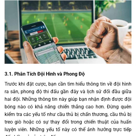
3.1. Phân Tích Đội Hình và Phong Độ
Trước khi đặt cược, bạn cần tìm hiểu thông tin về đội hình
ra sân, phong độ thi đấu gần đây và lịch sử đối đầu giữa
hai đội. Những thông tin này giúp bạn nhận định được đội
bóng nào có khả năng chiến thắng cao hơn. Đừng quên
kiểm tra các yếu tố như cầu thủ bị chấn thương, cầu thủ bị
treo giò hoặc có sự thay đổi trong chiến thuật của huấn
luyện viên. Những yếu tố này có thể ảnh hưởng trực tiếp