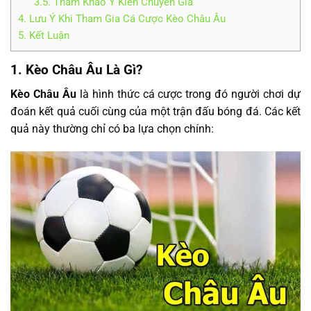
3.5. Tham Khảo Ý Kiến Chuyên Gia
4. Lưu Ý Khi Tham Gia Cá Cược Kèo Châu Âu
5. Kết Luận
1. Kèo Châu Âu Là Gì?
Kèo Châu Âu
là hình thức cá cược trong đó người chơi dự
đoán kết quả cuối cùng của một trận đấu bóng đá. Các kết
quả này thường chỉ có ba lựa chọn chính: