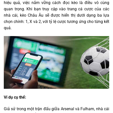
hiệu quả, việc nắm vững cách đọc kèo là điều vô cùng
quan trọng. Khi bạn truy cập vào trang cá cược của các
nhà cái, kèo Châu Âu sẽ được hiển thị dưới dạng ba lựa
chọn chính: 1, X và 2, với tỷ lệ cược tương ứng cho từng kết
quả.
Ví dụ cụ thể:
Giả sử trong một trận đấu giữa Arsenal và Fulham, nhà cái