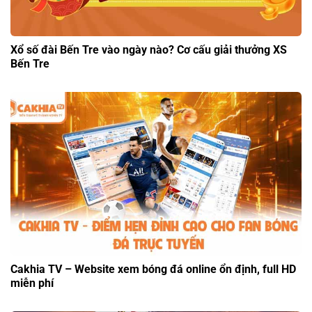
Xổ số đài Bến Tre vào ngày nào? Cơ cấu giải thưởng XS
Bến Tre
Cakhia TV – Website xem bóng đá online ổn định, full HD
miễn phí