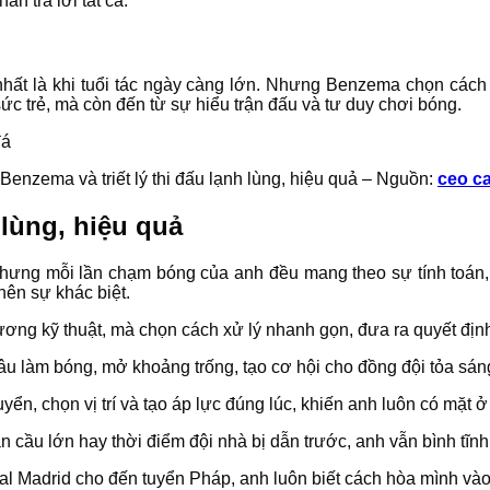
n trả lời tất cả.
nhất là khi tuổi tác ngày càng lớn. Nhưng Benzema chọn cách
c trẻ, mà còn đến từ sự hiểu trận đấu và tư duy chơi bóng.
Benzema và triết lý thi đấu lạnh lùng, hiệu quả – Nguồn:
ceo c
 lùng, hiệu quả
hưng mỗi lần chạm bóng của anh đều mang theo sự tính toán, 
nên sự khác biệt.
ng kỹ thuật, mà chọn cách xử lý nhanh gọn, đưa ra quyết định c
 sâu làm bóng, mở khoảng trống, tạo cơ hội cho đồng đội tỏa sán
ển, chọn vị trí và tạo áp lực đúng lúc, khiến anh luôn có mặt ở 
n cầu lớn hay thời điểm đội nhà bị dẫn trước, anh vẫn bình tĩn
Real Madrid cho đến tuyển Pháp, anh luôn biết cách hòa mình và