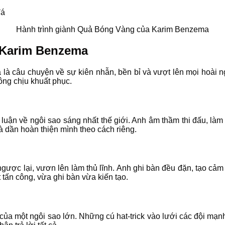
Hành trình giành Quả Bóng Vàng của Karim Benzema
 Karim Benzema
 câu chuyện về sự kiên nhẫn, bền bỉ và vượt lên mọi hoài nghi
ông chịu khuất phục.
luận về ngôi sao sáng nhất thế giới. Anh âm thầm thi đấu, l
à dần hoàn thiện mình theo cách riêng.
ược lại, vươn lên làm thủ lĩnh. Anh ghi bàn đều đặn, tạo cảm h
 tấn công, vừa ghi bàn vừa kiến tạo.
a một ngôi sao lớn. Những cú hat-trick vào lưới các đội mạnh 