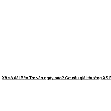
Xổ số đài Bến Tre vào ngày nào? Cơ cấu giải thưởng XS 