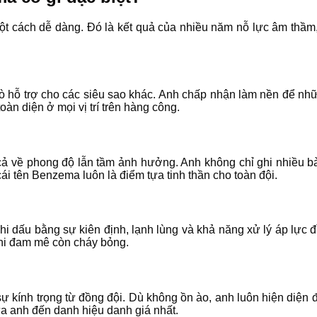
ách dễ dàng. Đó là kết quả của nhiều năm nỗ lực âm thầm, b
rò hỗ trợ cho các siêu sao khác. Anh chấp nhận làm nền để n
oàn diện ở mọi vị trí trên hàng công.
 về phong độ lẫn tầm ảnh hưởng. Anh không chỉ ghi nhiều bàn 
 tên Benzema luôn là điểm tựa tinh thần cho toàn đội.
 dấu bằng sự kiên định, lạnh lùng và khả năng xử lý áp lực đ
 khi đam mê còn cháy bỏng.
 kính trọng từ đồng đội. Dù không ồn ào, anh luôn hiện diện đú
ưa anh đến danh hiệu danh giá nhất.