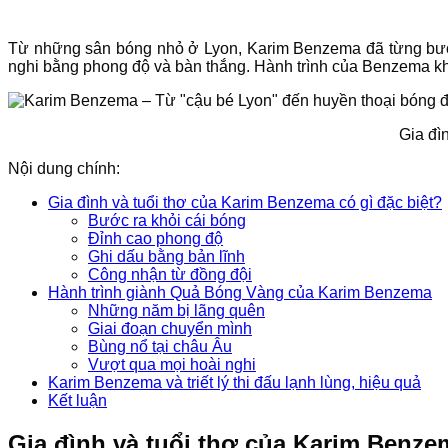
Từ những sân bóng nhỏ ở Lyon, Karim Benzema đã từng bước 
nghi bằng phong độ và bàn thắng. Hành trình của Benzema khô
Gia đì
Nội dung chính:
Gia đình và tuổi thơ của Karim Benzema có gì đặc biệt?
Bước ra khỏi cái bóng
Đỉnh cao phong độ
Ghi dấu bằng bản lĩnh
Công nhận từ đồng đội
Hành trình giành Quả Bóng Vàng của Karim Benzema
Những năm bị lãng quên
Giai đoạn chuyển mình
Bùng nổ tại châu Âu
Vượt qua mọi hoài nghi
Karim Benzema và triết lý thi đấu lạnh lùng, hiệu quả
Kết luận
Gia đình và tuổi thơ của Karim Benzem