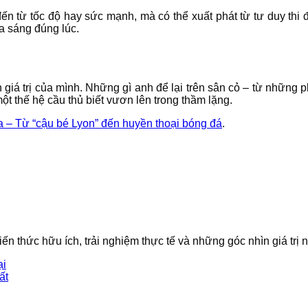
n từ tốc độ hay sức mạnh, mà có thể xuất phát từ tư duy thi đ
ỏa sáng đúng lúc.
á trị của mình. Những gì anh để lại trên sân cỏ – từ những p
ột thế hệ cầu thủ biết vươn lên trong thầm lặng.
– Từ “cậu bé Lyon” đến huyền thoại bóng đá
.
iến thức hữu ích, trải nghiệm thực tế và những góc nhìn giá trị
ại
ất