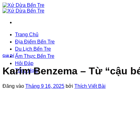
Bỏ
qua
nội
dung
Trang Chủ
Địa Điểm Bến Tre
Du Lịch Bến Tre
Ẩm Thực Bến Tre
Giải Trí
Hỏi Đáp
Karim Benzema – Từ “cậu bé
Tổng Hợp
Đăng vào
Tháng 9 16, 2025
bởi
Thích Viết Bài