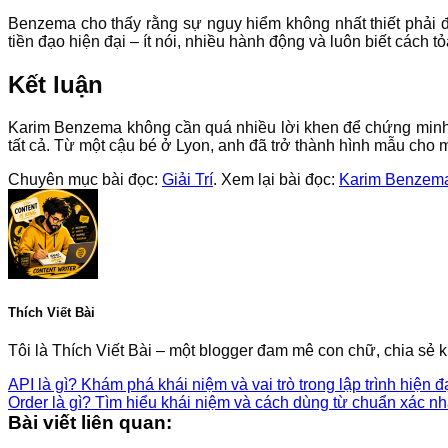
Benzema cho thấy rằng sự nguy hiểm không nhất thiết phải đế
tiền đạo hiện đại – ít nói, nhiều hành động và luôn biết cách t
Kết luận
Karim Benzema không cần quá nhiều lời khen để chứng minh gi
tất cả. Từ một cậu bé ở Lyon, anh đã trở thành hình mẫu cho m
Chuyên mục bài đọc:
Giải Trí
. Xem lại bài đọc:
Karim Benzema 
Thích Viết Bài
Tôi là Thích Viết Bài – một blogger đam mê con chữ, chia sẻ k
API là gì? Khám phá khái niệm và vai trò trong lập trình hiện đ
Order là gì? Tìm hiểu khái niệm và cách dùng từ chuẩn xác nh
Bài viết liên quan: