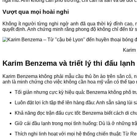
ngả mũ. Anh không cần phô trương, chỉ cần ra sân và để đôi châ
Vượt qua mọi hoài nghi
Không ít người từng nghi ngờ anh đã qua thời kỳ đỉnh cao, 
quyết định. Anh chứng minh rằng phong độ không chỉ đến từ sứ
Karim 
Karim Benzema và triết lý thi đấu lạnh
Karim Benzema không phải mẫu cầu thủ ồn ào trên sân cỏ, n
anh là minh chứng cho việc không cần hoa mỹ vẫn có thể tạo 
Tối giản nhưng cực kỳ hiệu quả: Benzema không phô trươ
Luôn đặt lợi ích tập thể lên hàng đầu: Anh sẵn sàng lùi
Khả năng đọc trận đấu cực tốt: Benzema biết cách di chuy
Giữ cái đầu lạnh trong mọi tình huống: Dù là ở những trậ
Thích nghi linh hoạt với mọi hệ thống chiến thuật: Từ 