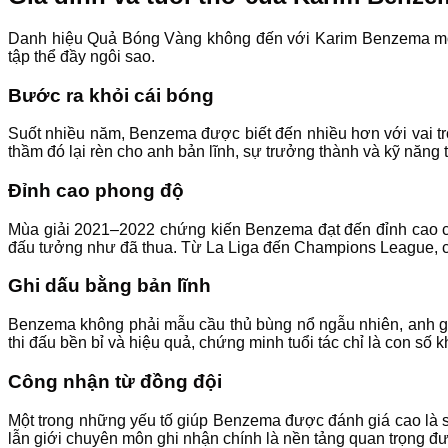
Danh hiệu Quả Bóng Vàng không đến với Karim Benzema một c
tập thể đầy ngôi sao.
Bước ra khỏi cái bóng
Suốt nhiều năm, Benzema được biết đến nhiều hơn với vai t
thầm đó lại rèn cho anh bản lĩnh, sự trưởng thành và kỹ năng t
Đỉnh cao phong độ
Mùa giải 2021–2022 chứng kiến Benzema đạt đến đỉnh cao cả
đấu tưởng như đã thua. Từ La Liga đến Champions League, cái
Ghi dấu bằng bản lĩnh
Benzema không phải mẫu cầu thủ bùng nổ ngẫu nhiên, anh ghi
thi đấu bền bỉ và hiệu quả, chứng minh tuổi tác chỉ là con số
Công nhận từ đồng đội
Một trong những yếu tố giúp Benzema được đánh giá cao là sự
lẫn giới chuyên môn ghi nhận chính là nền tảng quan trọng đ