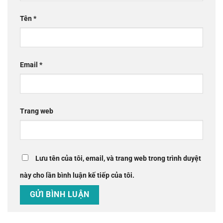
Tên
*
Email
*
Trang web
Lưu tên của tôi, email, và trang web trong trình duyệt
này cho lần bình luận kế tiếp của tôi.