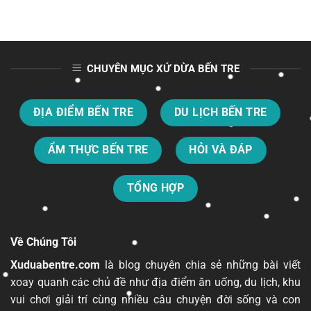
CHUYÊN MỤC XỨ DỪA BẾN TRE
ĐỊA ĐIỂM BẾN TRE
DU LỊCH BẾN TRE
ẨM THỰC BẾN TRE
HỎI VÀ ĐÁP
TỔNG HỢP
Về Chúng Tôi
Xuduabentre.com
là blog chuyên chia sẻ những bài viết
xoay quanh các chủ đề như địa điểm ăn uống, du lịch, khu
vui chơi giải trí cùng nhiều câu chuyện đời sống và con