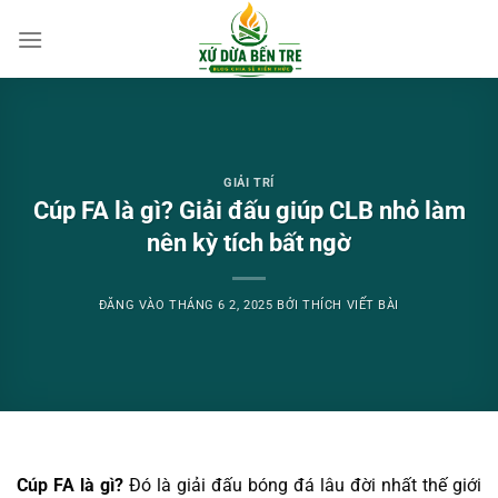
Bỏ
qua
nội
dung
GIẢI TRÍ
Cúp FA là gì? Giải đấu giúp CLB nhỏ làm
nên kỳ tích bất ngờ
ĐĂNG VÀO
THÁNG 6 2, 2025
BỞI
THÍCH VIẾT BÀI
Cúp FA là gì?
Đó là giải đấu bóng đá lâu đời nhất thế giới