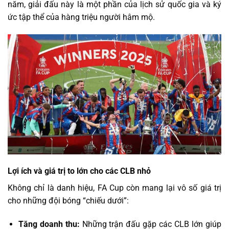
năm, giải đấu này là một phần của lịch sử quốc gia và ký
ức tập thể của hàng triệu người hâm mộ.
Lợi ích và giá trị to lớn cho các CLB nhỏ
Không chỉ là danh hiệu, FA Cup còn mang lại vô số giá trị
cho những đội bóng “chiếu dưới”:
Tăng doanh thu:
Những trận đấu gặp các CLB lớn giúp